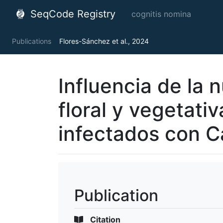
SeqCode Registry
cognitis nomina
Publications
Flores-Sánchez et al., 2024
Influencia de la 
floral y vegetativ
infectados con C
Publication
Citation