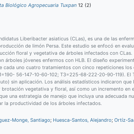
ta Biológico Agropecuaria Tuxpan
12 (2)
idatus Liberibacter asiaticus (CLas), es una de las enfer
producción de limón Persa. Este estudio se enfocó en evalu
ducción floral y vegetativa de árboles infectados con CLas.
on árboles jóvenes enfermos con HLB. El diseño experimenta
 cada uno cuatro tratamientos con cinco repeticiones los c
190- 56-147-10-60-102; T3=225-68-222-20-90-119). El T2 
uto) sin aplicación. Los análisis estadísticos indicaron que
brotación vegetativa y floral, así como un incremento en 
que una estrategia de manejo que incluya una adecuada nut
r la productividad de los árboles infectados.
guez-Monge, Santiago
;
Huesca-Santos, Alejandro
;
Ortíz-Sa