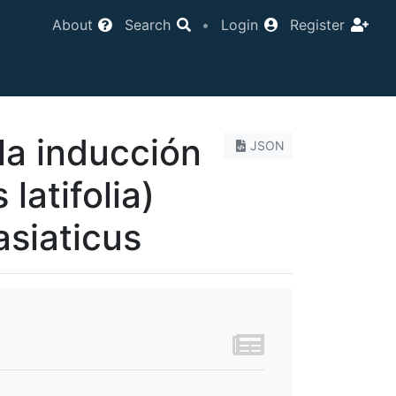
About
Search
•
Login
Register
la inducción
JSON
latifolia)
asiaticus