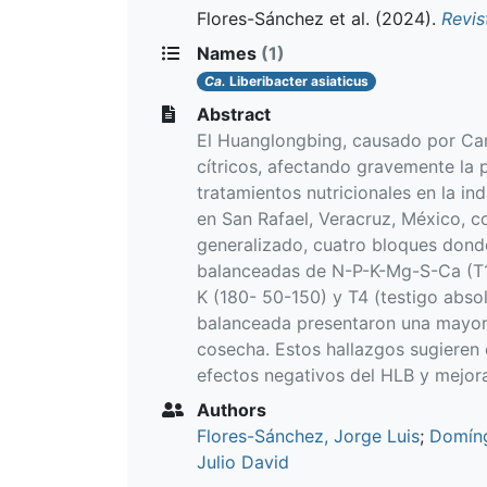
Flores-Sánchez et al.
(2024).
Revis
Names
(1)
Ca.
Liberibacter asiaticus
Abstract
El Huanglongbing, causado por Cand
cítricos, afectando gravemente la 
tratamientos nutricionales en la in
en San Rafael, Veracruz, México, c
generalizado, cuatro bloques donde
balanceadas de N-P-K-Mg-S-Ca (T1=
K (180- 50-150) y T4 (testigo absol
balanceada presentaron una mayor 
cosecha. Estos hallazgos sugieren 
efectos negativos del HLB y mejora
Authors
Flores-Sánchez, Jorge Luis
;
Domín
Julio David