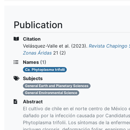
Publication
Citation
Velásquez-Valle et al.
(2023).
Revista Chapingo 
Zonas Áridas
21 (2)
Names
(1)
Ca.
Phytoplasma trifolii
Subjects
General Earth and Planetary Sciences
General Environmental Science
Abstract
El cultivo de chile en el norte centro de México 
dañado por la infección causada por Candidatu
Phytoplasma trifolii. Los síntomas de la enferm
incluyen clorosis, deformación foliar, enanismo y