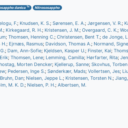
Ts
osappho danica
Nitrososappho
logu, F.
;
Knudsen, K. S.
;
Sørensen, E. A.
;
Jørgensen, V. R.
;
K
M.
;
Kirkegaard, R. H.
;
Kristensen, J. M.
;
Overgaard, C. K.
;
Woo
ium
;
Thomsen, Henning C.
;
Christensen, Bent T.
;
de Jonge, L
 H.
;
Ejrnæs, Rasmus
;
Davidson, Thomas A.
;
Normand, Sign
 G.
;
Dam, Ann-Sofie
;
Kjeldsen, Kasper U.
;
Finster, Kai
;
Thomse
Erik
;
Thomsen, Lene
;
Lemming, Camilla
;
Hørfarter, Rita
;
Jen
hostag, Morten Dencker
;
Kjellerup, Sanne
;
Skovhus, Torben 
rew
;
Pedersen, Inge S.
;
Sønderkær, Mads
;
Vollertsen, Jes
;
Li
Bruhn, Dan
;
Nielsen, Jeppe L.
;
Kristensen, Torsten N.
;
Jiang
m, M. K. D.
;
Nielsen, P. H.
;
Albertsen, M.