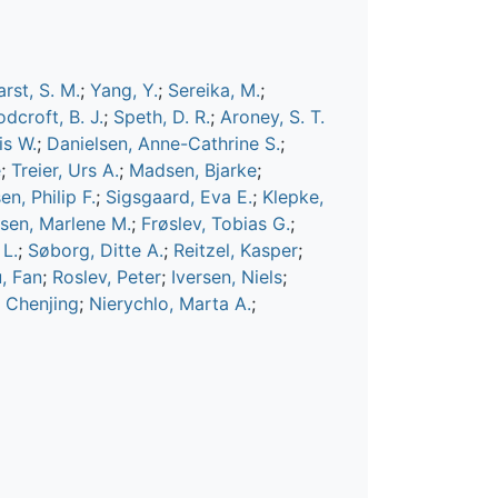
arst, S. M.
;
Yang, Y.
;
Sereika, M.
;
dcroft, B. J.
;
Speth, D. R.
;
Aroney, S. T.
is W.
;
Danielsen, Anne-Cathrine S.
;
e
;
Treier, Urs A.
;
Madsen, Bjarke
;
n, Philip F.
;
Sigsgaard, Eva E.
;
Klepke,
sen, Marlene M.
;
Frøslev, Tobias G.
;
L.
;
Søborg, Ditte A.
;
Reitzel, Kasper
;
u, Fan
;
Roslev, Peter
;
Iversen, Niels
;
, Chenjing
;
Nierychlo, Marta A.
;