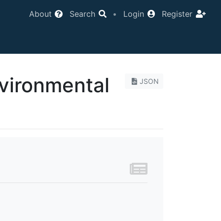
About
Search
•
Login
Register
nvironmental
JSON