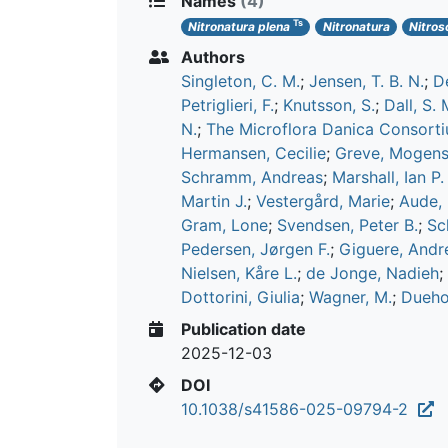
Names
(4)
Ts
Nitronatura plena
Nitronatura
Nitros
Authors
Singleton, C. M.
;
Jensen, T. B. N.
;
De
Petriglieri, F.
;
Knutsson, S.
;
Dall, S. 
N.
;
The Microflora Danica Consort
Hermansen, Cecilie
;
Greve, Mogens
Schramm, Andreas
;
Marshall, Ian P.
Martin J.
;
Vestergård, Marie
;
Aude, 
Gram, Lone
;
Svendsen, Peter B.
;
Sc
Pedersen, Jørgen F.
;
Giguere, And
Nielsen, Kåre L.
;
de Jonge, Nadieh
;
Dottorini, Giulia
;
Wagner, M.
;
Duehol
Publication date
2025-12-03
DOI
10.1038/s41586-025-09794-2