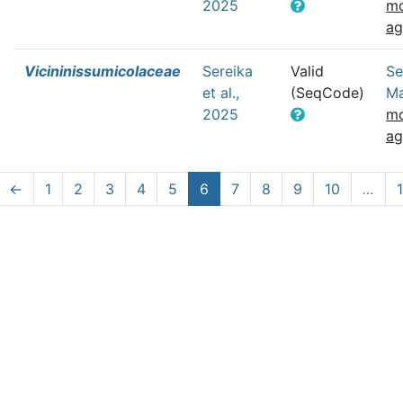
2025
mo
a
Vicininissumicolaceae
Sereika
Valid
Se
et al.,
(SeqCode)
Ma
2025
mo
a
←
1
2
3
4
5
6
7
8
9
10
…
1