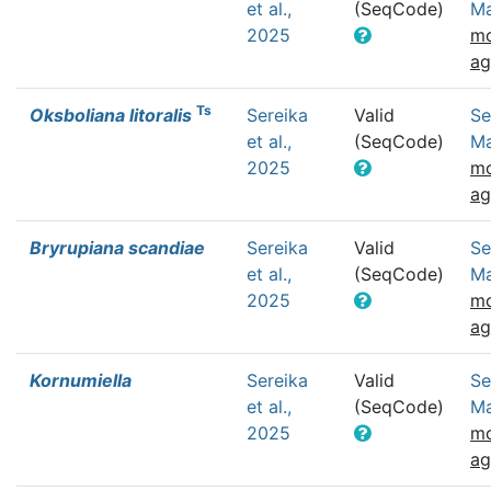
et al.,
(SeqCode)
Ma
2025
mo
a
Ts
Oksboliana litoralis
Sereika
Valid
Se
et al.,
(SeqCode)
Ma
2025
mo
a
Bryrupiana scandiae
Sereika
Valid
Se
et al.,
(SeqCode)
Ma
2025
mo
a
Kornumiella
Sereika
Valid
Se
et al.,
(SeqCode)
Ma
2025
mo
a