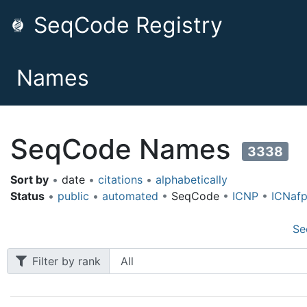
SeqCode Registry
Names
SeqCode Names
3338
Sort by
•
date
•
citations
•
alphabetically
Status
•
public
•
automated
•
SeqCode
•
ICNP
•
ICNaf
Se
Filter by rank