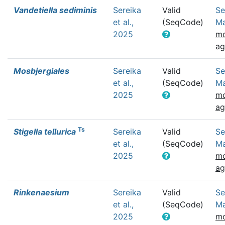
Vandetiella sediminis
Sereika
Valid
Se
et al.,
(SeqCode)
Ma
2025
mo
a
Mosbjergiales
Sereika
Valid
Se
et al.,
(SeqCode)
Ma
2025
mo
a
Ts
Stigella tellurica
Sereika
Valid
Se
et al.,
(SeqCode)
Ma
2025
mo
a
Rinkenaesium
Sereika
Valid
Se
et al.,
(SeqCode)
Ma
2025
mo