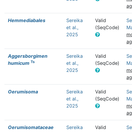
a
Hemmediabales
Sereika
Valid
Se
et al.,
(SeqCode)
Ma
2025
mo
a
Aggersborgimen
Sereika
Valid
Se
Ts
humicum
et al.,
(SeqCode)
Ma
2025
mo
a
Oerumisoma
Sereika
Valid
Se
et al.,
(SeqCode)
Ma
2025
mo
a
Oerumisomataceae
Sereika
Valid
Se