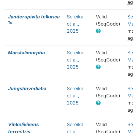
a
Janderupivita tellurica
Sereika
Valid
Se
Ts
et al.,
(SeqCode)
Ma
2025
mo
a
Marstalimorpha
Sereika
Valid
Se
et al.,
(SeqCode)
Ma
2025
mo
a
Jungshovediaba
Sereika
Valid
Se
et al.,
(SeqCode)
Ma
2025
mo
a
Vinkelivivens
Sereika
Valid
Se
terrestris
et al.,
(SeqCode)
Ma