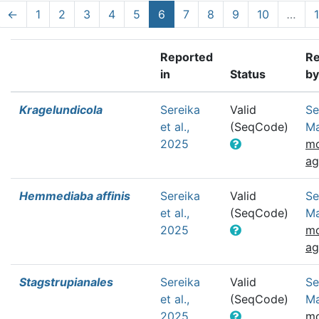
←
1
2
3
4
5
6
7
8
9
10
…
1
Reported
Re
in
Status
by
Kragelundicola
Sereika
Valid
Se
et al.,
(SeqCode)
Ma
2025
mo
a
Hemmediaba affinis
Sereika
Valid
Se
et al.,
(SeqCode)
Ma
2025
mo
a
Stagstrupianales
Sereika
Valid
Se
et al.,
(SeqCode)
Ma
2025
mo