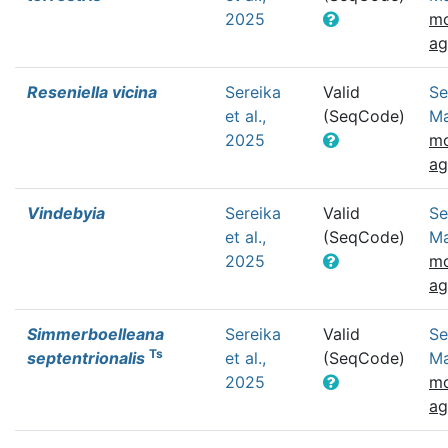
2025
mo
a
Reseniella vicina
Sereika
Valid
Se
et al.,
(SeqCode)
Ma
2025
mo
a
Vindebyia
Sereika
Valid
Se
et al.,
(SeqCode)
Ma
2025
mo
a
Simmerboelleana
Sereika
Valid
Se
Ts
septentrionalis
et al.,
(SeqCode)
Ma
2025
mo
a