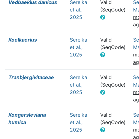
Vedbaekius danicus
Sereika
Valid
Se
et al.,
(SeqCode)
Ma
2025
mo
a
Koelkaerius
Sereika
Valid
Se
et al.,
(SeqCode)
Ma
2025
mo
a
Tranbjergivitaceae
Sereika
Valid
Se
et al.,
(SeqCode)
Ma
2025
mo
a
Kongersleviana
Sereika
Valid
Se
humica
et al.,
(SeqCode)
Ma
2025
mo
a