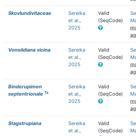
Skovlundivitaceae
Sereika
Valid
Se
et al.,
(SeqCode)
Ma
2025
mo
a
Vonsildiana vicina
Sereika
Valid
Se
et al.,
(SeqCode)
Ma
2025
mo
a
Binderupimen
Sereika
Valid
Se
Ts
septentrionale
et al.,
(SeqCode)
Ma
2025
mo
a
Stagstrupiana
Sereika
Valid
Se
et al.,
(SeqCode)
Ma